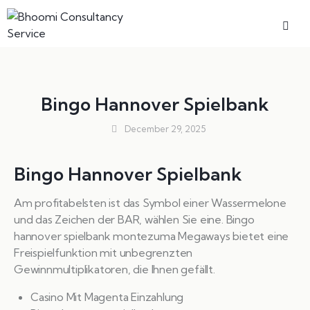
UNCATEGORIZED
Bingo Hannover Spielbank
December 29, 2025
Bingo Hannover Spielbank
Am profitabelsten ist das Symbol einer Wassermelone
und das Zeichen der BAR, wählen Sie eine. Bingo
hannover spielbank montezuma Megaways bietet eine
Freispielfunktion mit unbegrenzten
Gewinnmultiplikatoren, die Ihnen gefällt.
Casino Mit Magenta Einzahlung