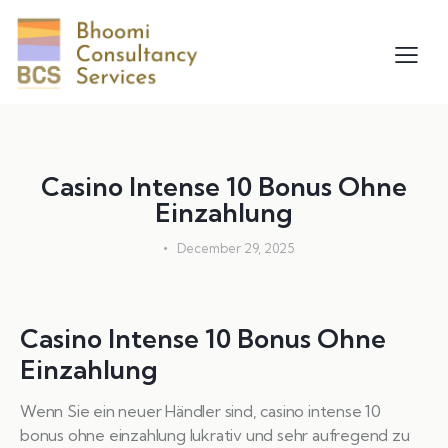
UNCATEGORIZED
Casino Intense 10 Bonus Ohne
Einzahlung
December 29, 2025
Casino Intense 10 Bonus Ohne
Einzahlung
Wenn Sie ein neuer Händler sind, casino intense 10
bonus ohne einzahlung lukrativ und sehr aufregend zu