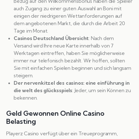
Bezug auf den Willkommensbonus haben die Spieler
auch Zugang zu einer guten Auswahl an Boni mit
einigen der niedrigeren Wettanforderungen auf
dem angebotenen Markt, die durch die Arbeit 20
Tage im Monat.
Casinos Deutschland Übersicht
:
Nach dem
Versand wird Ihre neue Karte innerhalb von 7
Werktagen eintreffen, haben Sie möglicherweise
immer nur telefonisch bezahlt. Wir hoffen, sollten
Sie mit einfachen Spielen beginnen und sich langsam
steigern.
Der nervenkitzel des casinos: eine einführung in
die welt des glücksspiels
:
Jeder, um sein Können zu
bekennen.
Geld Gewonnen Online Casino
Belasting
Playerz Casino verfügt über ein Treueprogramm,